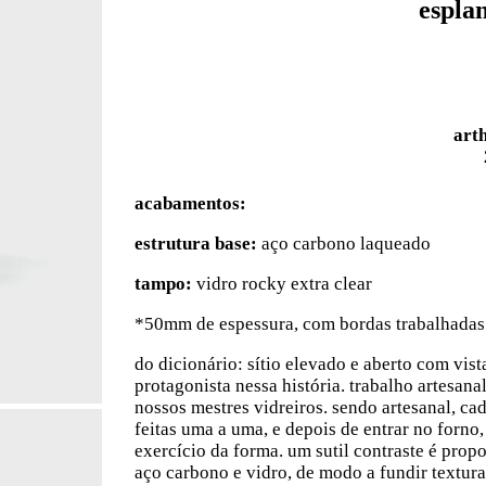
espla
art
acabamentos:
estrutura base:
aço carbono laqueado
tampo:
vidro rocky extra clear
*50mm de espessura
, com bordas trabalhada
do dicionário: sítio elevado e aberto com vista
protagonista nessa história. trabalho artesan
nossos mestres vidreiros. sendo artesanal, ca
feitas uma a uma, e depois de entrar no forno
exercício da forma. um sutil contraste é prop
aço carbono e vidro, de modo a fundir textura