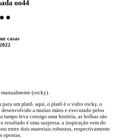
nada oo44
hur casas
2022
s manualmente (
rocky
)
.
 para um platô. aqui, o platô é o vidro rocky, o
al desenvolvido a muitas mãos e executado pelos
da tampo leva consigo uma história, as bolhas são
, o resultado é uma surpresa. a inspiração vem do
osto entre dois materiais robustos, respectivamente
s opostas.