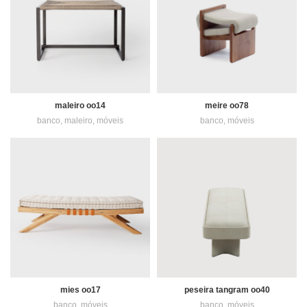
maleiro oo14
meire oo78
banco
,
maleiro
,
móveis
banco
,
móveis
mies oo17
peseira tangram oo40
banco
,
móveis
banco
,
móveis