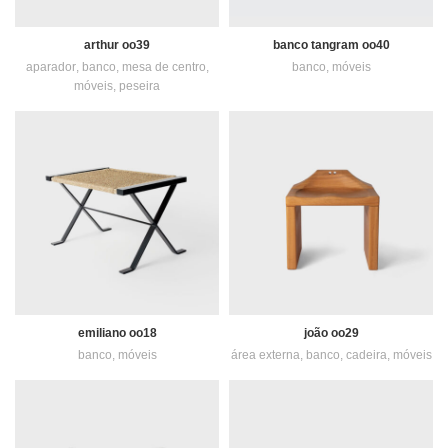
arthur oo39
banco tangram oo40
aparador
,
banco
,
mesa de centro
,
banco
,
móveis
móveis
,
peseira
emiliano oo18
joão oo29
banco
,
móveis
área externa
,
banco
,
cadeira
,
móveis