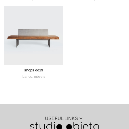
shops oo19
banco
,
móveis
USEFUL LINKS