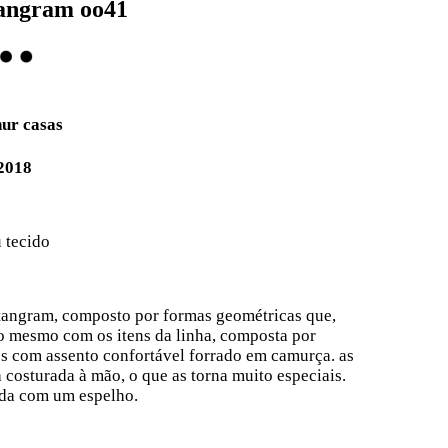
tangram oo41
hur casas
2018
 tecido
 tangram, composto por formas geométricas que,
 o mesmo com os itens da linha, composta por
s com assento confortável forrado em camurça. as
 costurada à mão, o que as torna muito especiais.
inda com um espelho.