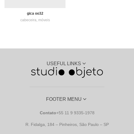
gica oo32
cabeceira
,
móveis
USEFUL LINKS
FOOTER MENU
Contato
+55 11 9 9335-1978
R. Fidalga, 184 – Pinheiros, São Paulo – SP