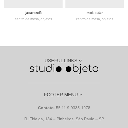
jacarandá
molecular
centro de mesa
,
objetos
centro de mesa
,
objetos
USEFUL LINKS
FOOTER MENU
Contato
+55 11 9 9335-1978
R. Fidalga, 184 – Pinheiros, São Paulo – SP