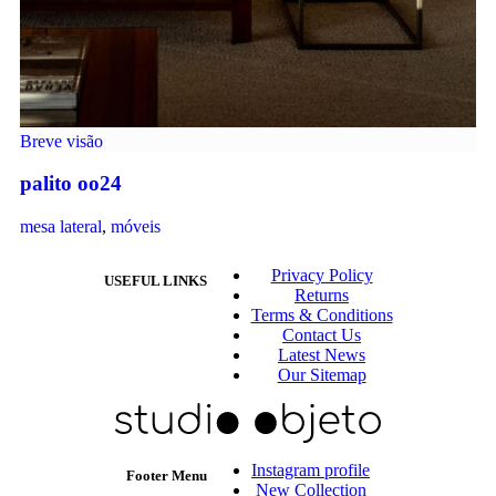
Breve visão
palito oo24
mesa lateral
,
móveis
Privacy Policy
USEFUL LINKS
Returns
Terms & Conditions
Contact Us
Latest News
Our Sitemap
Instagram profile
Footer Menu
New Collection