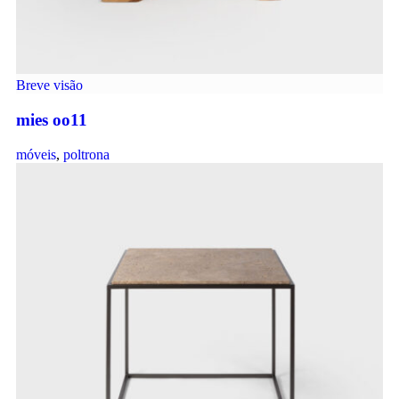
Breve visão
mies oo11
móveis
,
poltrona