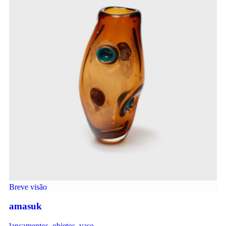
Breve visão
amasuk
lançamentos
,
objetos
,
vaso